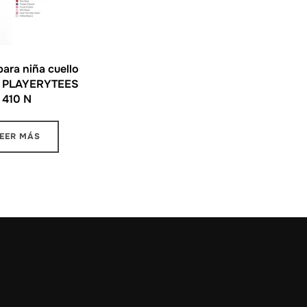
para niña cuello
o PLAYERYTEES
410 N
EER MÁS