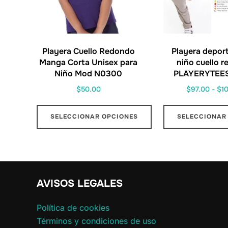
Playera Cuello Redondo
Playera deport
Manga Corta Unisex para
niño cuello 
Niño Mod N0300
PLAYERYTEES
$
50.00
$
97.00
-
$
1
SELECCIONAR OPCIONES
SELECCIONAR
AVISOS LEGALES
Política de cookies
Términos y condiciones de uso