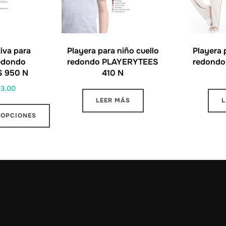
iva para
Playera para niño cuello
Playera 
redondo
redondo PLAYERYTEES
redond
 950 N
410 N
03.00
LEER MÁS
L
 OPCIONES