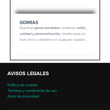
GORRAS
Nuestras
gorras bordadas
combinan
estilo,
calidad y personalización
, ideales para un
look único y distintivo en cualquier ocasión.
AVISOS LEGALES
Política de cookies
Términos y condiciones de uso
Aviso de privacidad