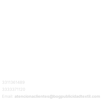
Tienes alguna duda, comentario, queja o aclaración?
3311361489
3333371120
Email:
atencionaclientes@bogpublicidadtextil.com
Av. Federalismo Norte 183 Col. Centro C.P. 44200