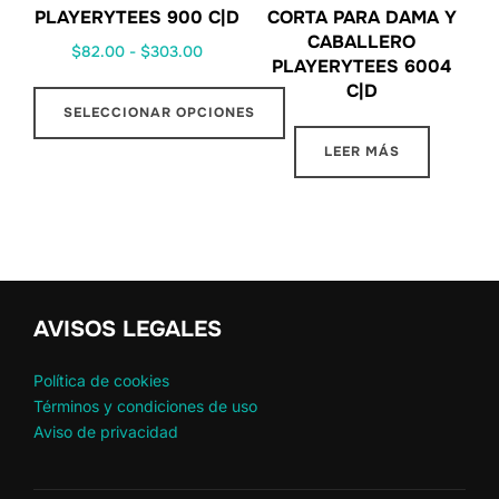
PLAYERYTEES 900 C|D
CORTA PARA DAMA Y
CABALLERO
$
82.00
-
$
303.00
PLAYERYTEES 6004
C|D
SELECCIONAR OPCIONES
LEER MÁS
AVISOS LEGALES
Política de cookies
Términos y condiciones de uso
Aviso de privacidad