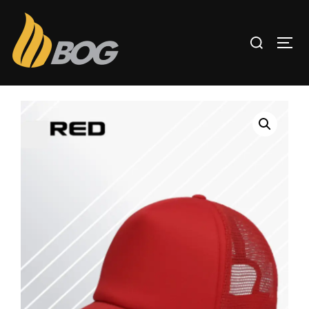
Inicio
/
GORRAS DKPS
/ Gorra DKPS mod. RED