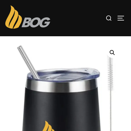
Inicio
/
TERMOS
/ Termo Vino 12 Oz.