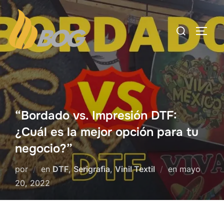
“Bordado vs. Impresión DTF:
¿Cuál es la mejor opción para tu
negocio?”
por
en
DTF
,
Serigrafìa
,
Vinil Textil
en
mayo
20, 2022