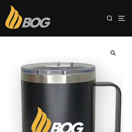
Inicio
/
TERMOS
/ Termo Taza 14 Oz.